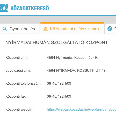
Gyorskeresés
Közfeladatot ellátó szervek
NYÍRMADAI HUMÁN SZOLGÁLTATÓ KÖZPONT
Központi cím:
4564 Nyírmada, Kossuth út 49.
Levelezési cím:
4564 NYÍRMADA, KOSSUTH ÚT 49.
Központi telefonszám:
06-45/492-509
Központi fax:
06-45/492-509
Központi webcím:
https://webtar.kozadat.hu/webfarm/anybod