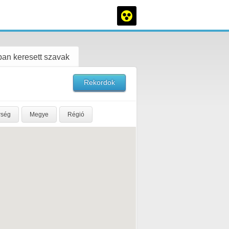
an keresett szavak
Rekordok
rség
Megye
Régió