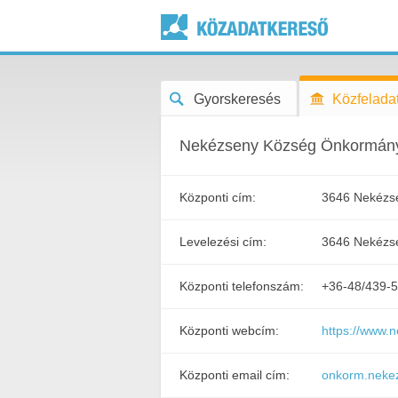
Gyorskeresés
Közfeladat
Nekézseny Község Önkormán
Központi cím:
3646 Nekézse
Levelezési cím:
3646 Nekézse
Központi telefonszám:
+36-48/439-
Központi webcím:
https://www.
Központi email cím:
onkorm.neke