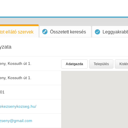
ot ellátó szervek
Összetett keresés
Leggyakrabb
yzata
ny, Kossuth út 1.
Adatgazda
Település
Kisté
ny, Kossuth út 1.
501
nekezsenykozseg.hu/
zseny@gmail.com