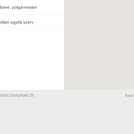
báné, polgármester
ellátó egyéb szerv
iós Szolgáltató Zrt.
Kapc