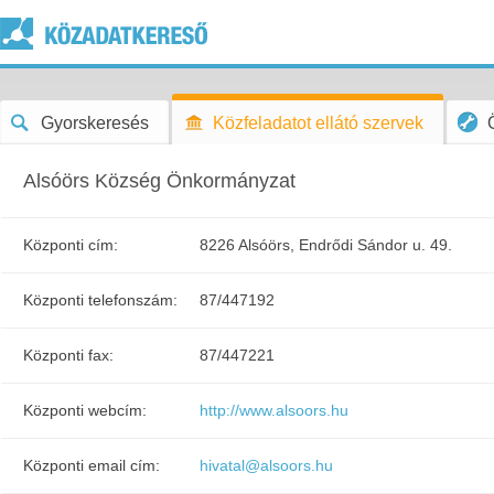
Gyorskeresés
Közfeladatot ellátó szervek
Alsóörs Község Önkormányzat
Központi cím:
8226 Alsóörs, Endrődi Sándor u. 49.
Központi telefonszám:
87/447192
Központi fax:
87/447221
Központi webcím:
http://www.alsoors.hu
Központi email cím:
hivatal@alsoors.hu