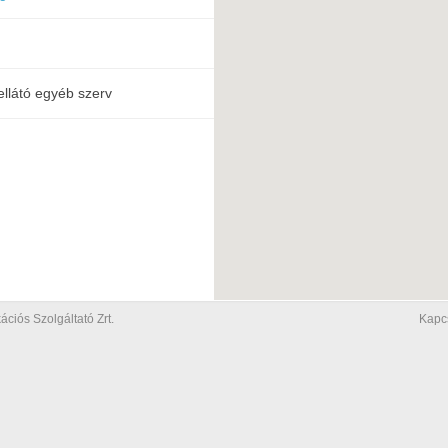
ellátó egyéb szerv
iós Szolgáltató Zrt.
Kapc