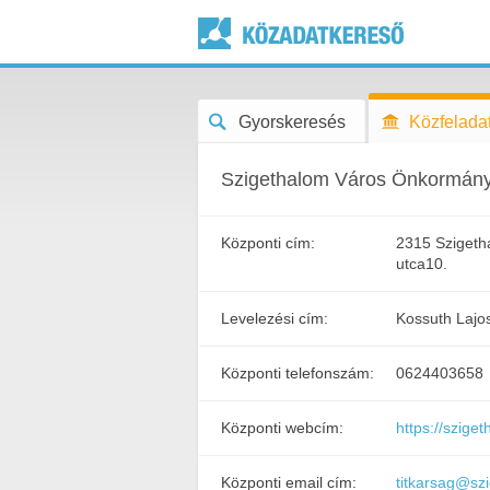
Gyorskeresés
Közfeladat
Szigethalom Város Önkormány
Központi cím:
2315 Szigeth
utca10.
Levelezési cím:
Kossuth Lajo
Központi telefonszám:
0624403658
Központi webcím:
https://szige
Központi email cím:
titkarsag@sz