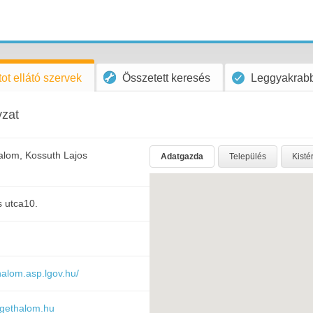
ot ellátó szervek
Összetett keresés
Leggyakrabb
zat
alom, Kossuth Lajos
Adatgazda
Település
Kisté
s utca10.
thalom.asp.lgov.hu/
igethalom.hu