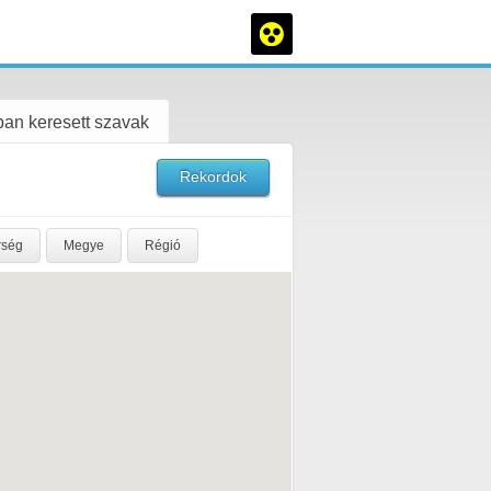
an keresett szavak
Rekordok
rség
Megye
Régió