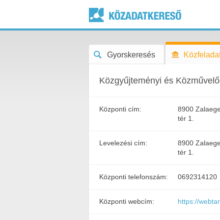
Gyorskeresés
Közfeladat
Közgyűjteményi és Közművelőd
Központi cím:
8900 Zalaege
tér 1.
Levelezési cím:
8900 Zalaege
tér 1.
Központi telefonszám:
0692314120
Központi webcím:
https://webt