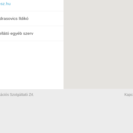
sz.hu
rasovics Ildikó
ellátó egyéb szerv
iós Szolgáltató Zrt.
Kapc