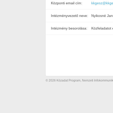
Központi email cím:
kkgesz@kkge
Intézményvezető neve:
Nyikosné Jand
Intézmény besorolása:
Közfeladatot 
© 2026 Közadat Program, Nemzeti Infokommunikác