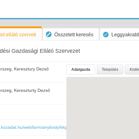
ot ellátó szervek
Összetett keresés
Leggyakrabb
ési Gazdasági Ellátó Szervezet
rszeg, Keresztury Dezső
Adatgazda
Település
Kisté
rszeg, Kereszturty Dezső
ar.kozadat.hu/webfarm/anybody/kkgesz/