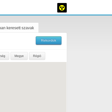
an keresett szavak
Rekordok
rség
Megye
Régió