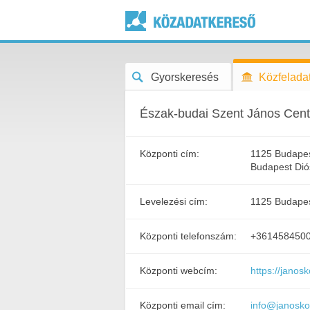
Gyorskeresés
Közfeladat
Észak-budai Szent János Cen
Központi cím:
1125 Budapest
Budapest Dió
Levelezési cím:
1125 Budapes
Központi telefonszám:
+361458450
Központi webcím:
https://janos
Központi email cím:
info@janosko