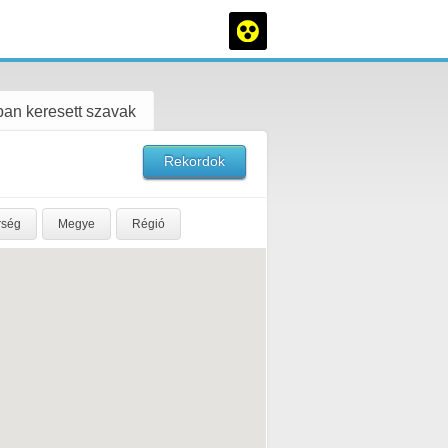
an keresett szavak
Rekordok
rség
Megye
Régió