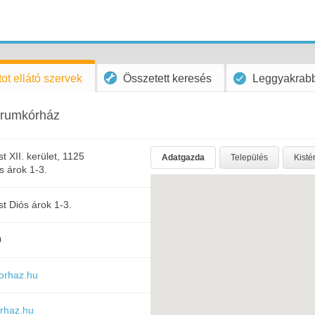
ot ellátó szervek
Összetett keresés
Leggyakrabb
trumkórház
 XII. kerület, 1125
Adatgazda
Település
Kisté
s árok 1-3.
t Diós árok 1-3.
0
korhaz.hu
rhaz.hu