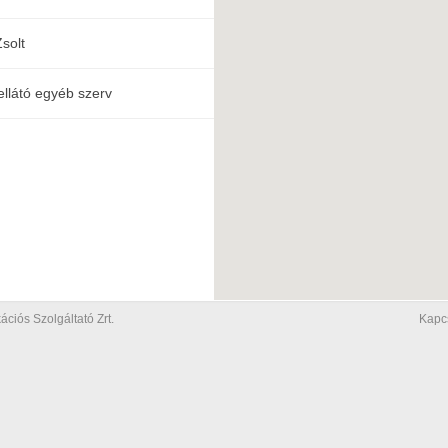
Zsolt
ellátó egyéb szerv
iós Szolgáltató Zrt.
Kapc