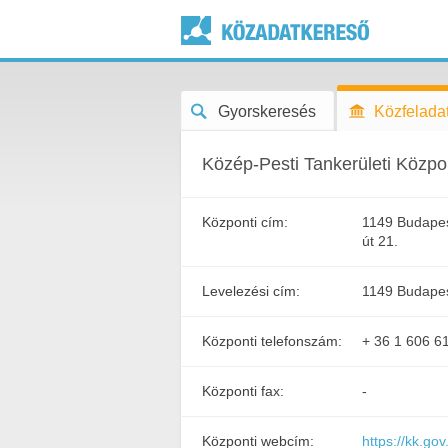
Gyorskeresés
Közfeladat
Közép-Pesti Tankerületi Közpo
Központi cím:
1149 Budapes
út 21.
Levelezési cím:
1149 Budapes
Központi telefonszám:
+ 36 1 606 6
Központi fax:
-
Központi webcím:
https://kk.go