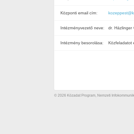
Központi email cím:
kozeppest@k
Intézményvezető neve:
dr. Házlinger
Intézmény besorolása:
Közfeladatot 
© 2026 Közadat Program, Nemzeti Infokommunikác