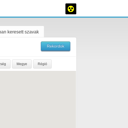
an keresett szavak
Rekordok
rség
Megye
Régió