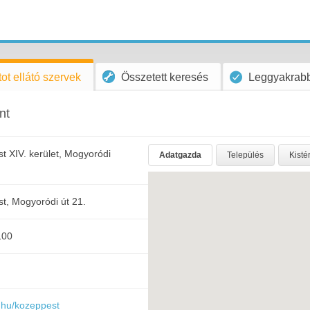
ot ellátó szervek
Összetett keresés
Leggyakrabb
nt
t XIV. kerület, Mogyoródi
Adatgazda
Település
Kisté
t, Mogyoródi út 21.
100
v.hu/kozeppest