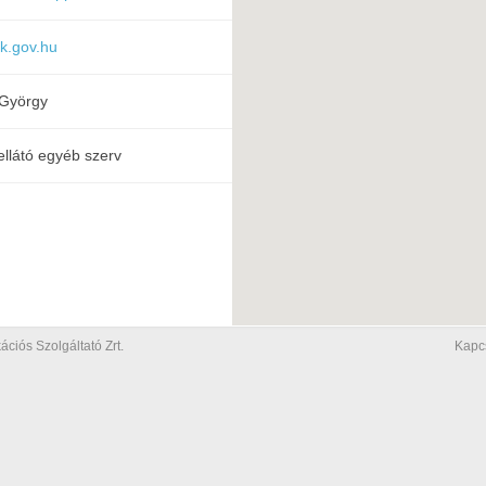
k.gov.hu
 György
ellátó egyéb szerv
iós Szolgáltató Zrt.
Kapc