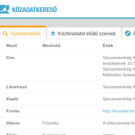
Gyorskeresés
Közfeladatot ellátó szervek
Mező
Minősítő
Érték
Cím
Sárszentmihály 
testületének 10.
Sárszentmihály 
Működési Szabál
Létrehozó
Sárszentmihály
Kiadó
Sárszentmihály
Forrás
http://kozadat.l
Dátum
Frissítés
A változásokat k