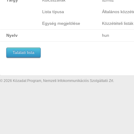
Tárgy
Kulcsszavak
szmsz
Lista típusa
Általános közzétét
Egység megjelölése
Közzétételi listák
Nyelv
hun
Találati lista
© 2026 Közadat Program, Nemzeti Infokommunikációs Szolgáltató Zrt.