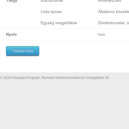
Tárgy
Kulcsszavak
előterjesztés
Lista típusa
Általános közzétét
Egység megjelölése
Döntéshozatal, ü
Nyelv
hun
Találati lista
© 2026 Közadat Program, Nemzeti Infokommunikációs Szolgáltató Zrt.