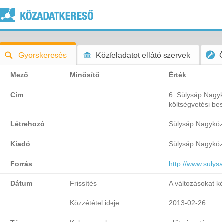
Gyorskeresés
Közfeladatot ellátó szervek
Mező
Minősítő
Érték
Cím
6. Sülysáp Nagy
költségvetési be
Létrehozó
Sülysáp Nagykö
Kiadó
Sülysáp Nagykö
Forrás
http://www.sul
Dátum
Frissítés
A változásokat k
Közzététel ideje
2013-02-26