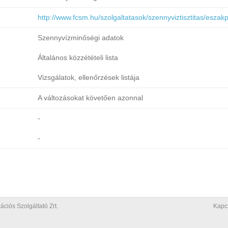
http://www.fcsm.hu/szolgaltatasok/szennyviztisztitas/eszakp
Szennyvízminőségi adatok
Általános közzétételi lista
e
Vizsgálatok, ellenőrzések listája
A változásokat követően azonnal
-
-
iós Szolgáltató Zrt.
Kapc