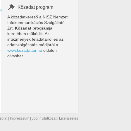
Közadat program
esti_szennyviztiszto_telep/
A közadatkereső a NISZ Nemzeti
Infokommunikációs Szolgáltató
Zrt.
Közadat program
ja
keretében működik. Az
intézmények feladatairól és az
adatszolgáltatás módjáról a
www.kozadattar.hu
oldalon
olvashat.
solat
|
Impresszum
|
Jogi nyilatkozat
|
Licenszelés