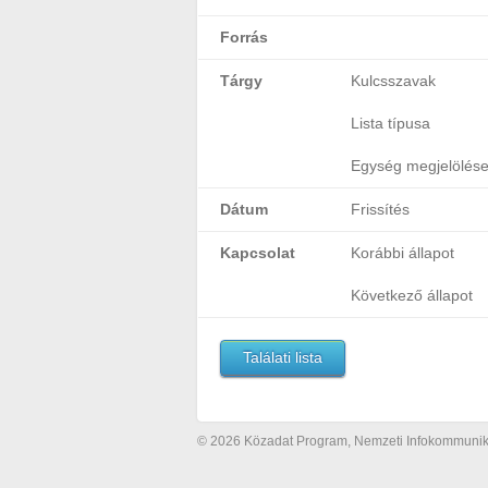
Forrás
Tárgy
Kulcsszavak
Lista típusa
Egység megjelölés
Dátum
Frissítés
Kapcsolat
Korábbi állapot
Következő állapot
Találati lista
© 2026 Közadat Program, Nemzeti Infokommunikác