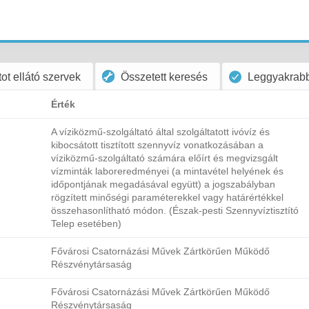
ot ellátó szervek
Összetett keresés
Leggyakrabb
Érték
A víziközmű-szolgáltató által szolgáltatott ivóvíz és
kibocsátott tisztított szennyvíz vonatkozásában a
víziközmű-szolgáltató számára előírt és megvizsgált
vízminták laboreredményei (a mintavétel helyének és
időpontjának megadásával együtt) a jogszabályban
rögzített minőségi paraméterekkel vagy határértékkel
összehasonlítható módon. (Észak-pesti Szennyvíztisztító
Telep esetében)
Fővárosi Csatornázási Művek Zártkörűen Működő
Részvénytársaság
Fővárosi Csatornázási Művek Zártkörűen Működő
Részvénytársaság