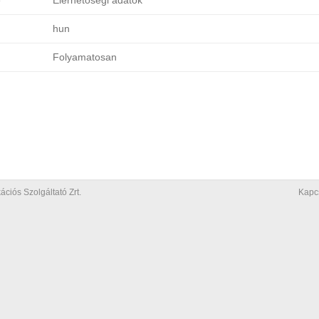
e
Elérhetőségi adatok
hun
Folyamatosan
iós Szolgáltató Zrt.
Kapc