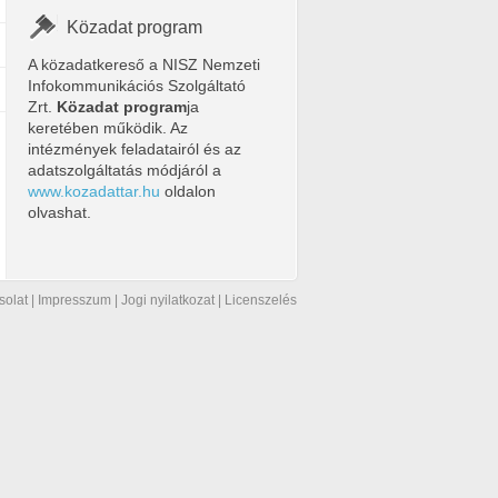
Közadat program
A közadatkereső a NISZ Nemzeti
Infokommunikációs Szolgáltató
Zrt.
Közadat program
ja
keretében működik. Az
intézmények feladatairól és az
adatszolgáltatás módjáról a
www.kozadattar.hu
oldalon
olvashat.
solat
|
Impresszum
|
Jogi nyilatkozat
|
Licenszelés