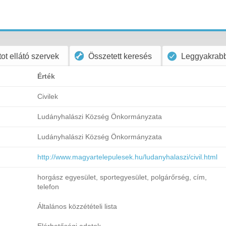
ot ellátó szervek
Összetett keresés
Leggyakrabb
Érték
Civilek
Ludányhalászi Község Önkormányzata
Ludányhalászi Község Önkormányzata
http://www.magyartelepulesek.hu/ludanyhalaszi/civil.html
horgász egyesület, sportegyesület, polgárőrség, cím,
telefon
Általános közzétételi lista