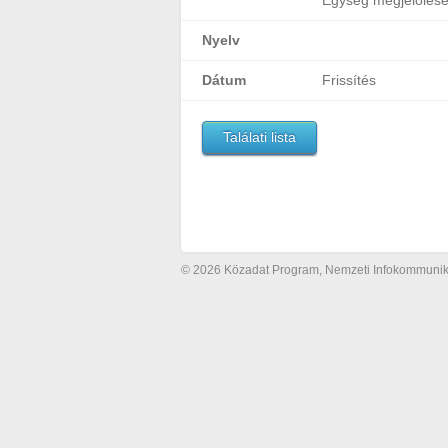
Egység megjelölés
Nyelv
Dátum
Frissítés
Találati lista
© 2026 Közadat Program, Nemzeti Infokommunikác