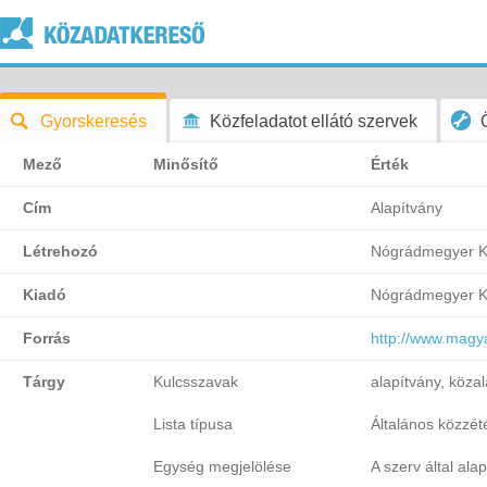
Gyorskeresés
Közfeladatot ellátó szervek
Mező
Minősítő
Érték
Cím
Alapítvány
Létrehozó
Nógrádmegyer K
Kiadó
Nógrádmegyer K
Forrás
http://www.magy
Tárgy
Kulcsszavak
alapítvány, köza
Lista típusa
Általános közzétét
Egység megjelölése
A szerv által ala