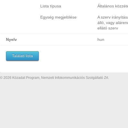
Lista típusa
Általános közzétét
Egység megjelölése
A szerv irányítás
álló, vagy alár
ellátó szerv
Nyelv
hun
Találati lista
© 2026 Közadat Program, Nemzeti Infokommunikációs Szolgáltató Zrt.