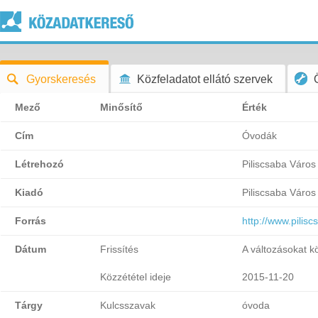
Gyorskeresés
Közfeladatot ellátó szervek
Mező
Minősítő
Érték
Cím
Óvodák
Létrehozó
Piliscsaba Váro
Kiadó
Piliscsaba Váro
Forrás
http://www.pili
Dátum
Frissítés
A változásokat k
Közzététel ideje
2015-11-20
Tárgy
Kulcsszavak
óvoda