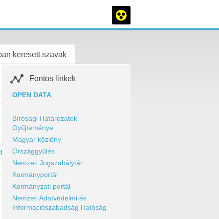
an keresett szavak
Fontos linkek
OPEN DATA
Bírósági Határozatok
Gyűjteménye
Magyar közlöny
Országgyűlés
dal/jegyzokonyvek/
Nemzeti Jogszabálytár
Kormányportál
Kormányzati portál
Nemzeti Adatvédelmi és
Információszabadság Hatóság