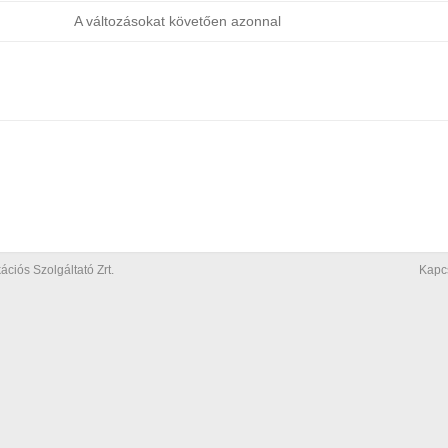
A változásokat követően azonnal
iós Szolgáltató Zrt.
Kapc