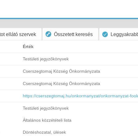
ot ellátó szervek
Összetett keresés
Leggyakrabb
Érték
Testületi jegyzőkönyvek
Cserszegtomaj Község Önkormányzata
Cserszegtomaj Község Önkormányzata
https://cserszegtomaj.hu/onkormanyzat/onkormanyzat-fool
Testületi jegyzőkönyvek
Általános közzétételi lista
e
Döntéshozatal, ülések