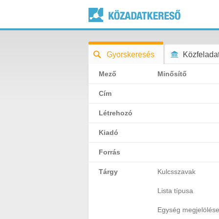
Gyorskeresés
Közfeladat
Mező
Minősítő
Cím
Létrehozó
Kiadó
Forrás
Tárgy
Kulcsszavak
Lista típusa
Egység megjelölés