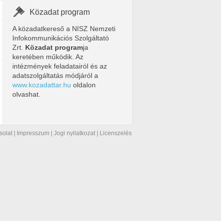
Közadat program
A közadatkereső a NISZ Nemzeti
Infokommunikációs Szolgáltató
Zrt.
Közadat program
ja
keretében működik. Az
intézmények feladatairól és az
adatszolgáltatás módjáról a
www.kozadattar.hu
oldalon
olvashat.
solat
|
Impresszum
|
Jogi nyilatkozat
|
Licenszelés