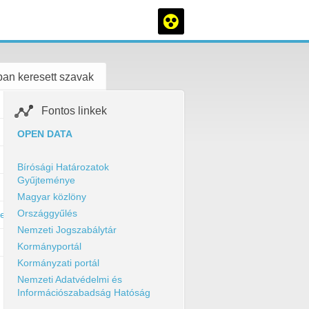
an keresett szavak
Fontos linkek
OPEN DATA
Bírósági Határozatok
Gyűjteménye
Magyar közlöny
Országgyűlés
ule=news&action=getfile&fid=264477
Nemzeti Jogszabálytár
Kormányportál
Kormányzati portál
Nemzeti Adatvédelmi és
Információszabadság Hatóság