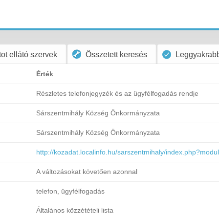
ot ellátó szervek
Összetett keresés
Leggyakrabb
Érték
Részletes telefonjegyzék és az ügyfélfogadás rendje
Sárszentmihály Község Önkormányzata
Sárszentmihály Község Önkormányzata
http://kozadat.localinfo.hu/sarszentmihaly/index.php?mod
A változásokat követően azonnal
telefon, ügyfélfogadás
Általános közzétételi lista