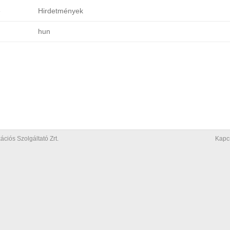
e
Hirdetmények
hun
iós Szolgáltató Zrt.
Kapc