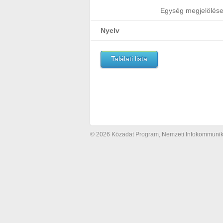
Egység megjelölés
Nyelv
Találati lista
© 2026 Közadat Program, Nemzeti Infokommunikác