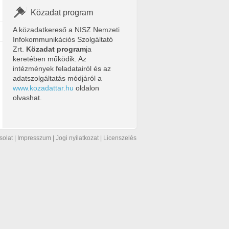
Közadat program
A közadatkereső a NISZ Nemzeti
Infokommunikációs Szolgáltató
Zrt.
Közadat program
ja
keretében működik. Az
intézmények feladatairól és az
adatszolgáltatás módjáról a
www.kozadattar.hu
oldalon
olvashat.
solat
|
Impresszum
|
Jogi nyilatkozat
|
Licenszelés