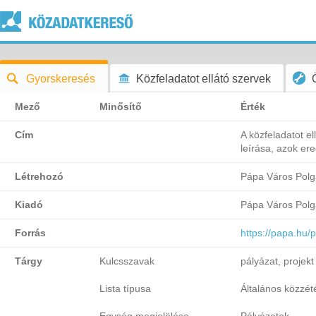
Gyorskeresés
Közfeladatot ellátó szervek
Mező
Minősítő
Érték
Cím
A közfeladatot el
leírása, azok er
Létrehozó
Pápa Város Polg
Kiadó
Pápa Város Polg
Forrás
https://papa.hu/
Tárgy
Kulcsszavak
pályázat, projekt
Lista típusa
Általános közzétét