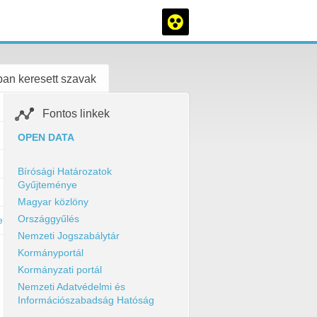
an keresett szavak
Fontos linkek
OPEN DATA
Bírósági Határozatok
Gyűjteménye
Magyar közlöny
Országgyűlés
k-eloterjesztesek.html
Nemzeti Jogszabálytár
Kormányportál
Kormányzati portál
Nemzeti Adatvédelmi és
Információszabadság Hatóság