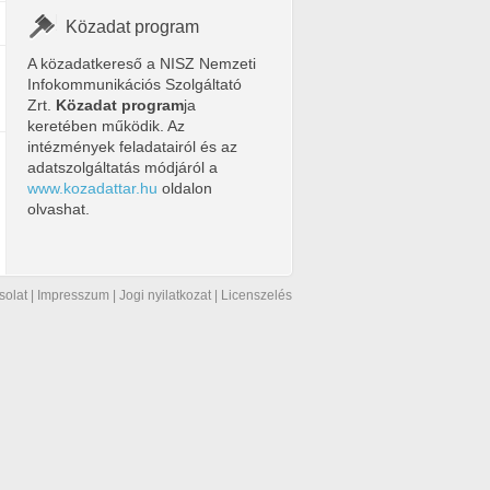
Közadat program
A közadatkereső a NISZ Nemzeti
Infokommunikációs Szolgáltató
Zrt.
Közadat program
ja
keretében működik. Az
intézmények feladatairól és az
adatszolgáltatás módjáról a
www.kozadattar.hu
oldalon
olvashat.
solat
|
Impresszum
|
Jogi nyilatkozat
|
Licenszelés