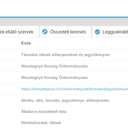
ot ellátó szervek
Összetett keresés
Leggyakrabb
Érték
Társulási ülések előterjesztései és jegyzőkönyvei
Mesztegnyő Község Önkormányzata
Mesztegnyő Község Önkormányzata
https://mesztegnyo.hu/onkormanyzat/tarsulas/jegyzokonyve
döntés, ülés, társulás, jegyzőkönyv, előterjesztés
Általános közzétételi lista
e
Döntéshozatal, ülések