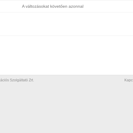
A változásokat követően azonnal
iós Szolgáltató Zrt.
Kapc