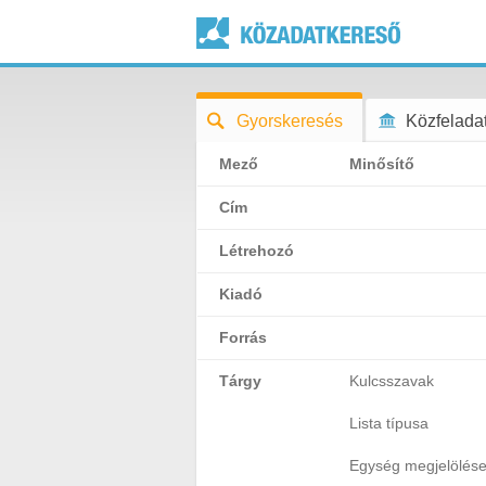
Gyorskeresés
Közfeladat
Mező
Minősítő
Cím
Létrehozó
Kiadó
Forrás
Tárgy
Kulcsszavak
Lista típusa
Egység megjelölés