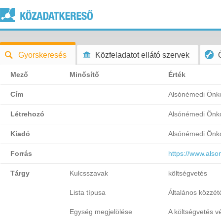
Gyorskeresés
Közfeladatot ellátó szervek
Mező
Minősítő
Érték
Cím
Alsónémedi Önk
Létrehozó
Alsónémedi Önk
Kiadó
Alsónémedi Önk
Forrás
https://www.als
Tárgy
Kulcsszavak
költségvetés
Lista típusa
Általános közzétét
Egység megjelölése
A költségvetés v