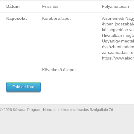
Dátum
Frissítés
Folyamatosan
Kapcsolat
Korábbi állapot
Alsónémedi Nag
évben jogszabály
költségvetése va
Hivatalban megte
Ugyanígy megtalá
évközbeni módos
zárszámadási ren
https://www.als
Következő állapot
-
Találati lista
© 2026 Közadat Program, Nemzeti Infokommunikációs Szolgáltató Zrt.