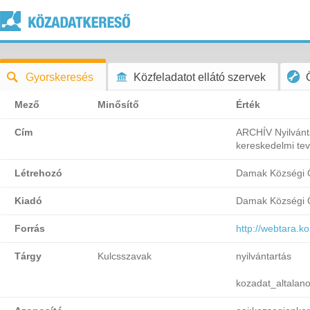
Gyorskeresés
Közfeladatot ellátó szervek
Mező
Minősítő
Érték
Cím
ARCHÍV Nyilvánta
kereskedelmi te
Létrehozó
Damak Községi 
Kiadó
Damak Községi 
Forrás
http://webtara.
Tárgy
Kulcsszavak
nyilvántartás
kozadat_altalan