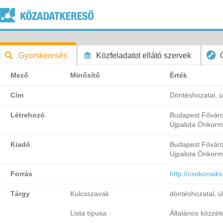
Gyorskeresés
Közfeladatot ellátó szervek
Mező
Minősítő
Érték
Cím
Döntéshozatal, ü
Létrehozó
Budapest Főváros
Újpalota Önkorm
Kiadó
Budapest Főváros
Újpalota Önkorm
Forrás
http://csokonaik
Tárgy
Kulcsszavak
döntéshozatal, ü
Lista típusa
Általános közzétét