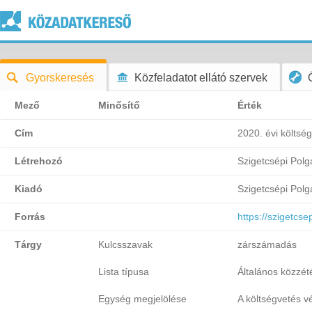
Gyorskeresés
Közfeladatot ellátó szervek
Mező
Minősítő
Érték
Cím
2020. évi költsé
Létrehozó
Szigetcsépi Polg
Kiadó
Szigetcsépi Polg
Forrás
https://szigetcs
Tárgy
Kulcsszavak
zárszámadás
Lista típusa
Általános közzétét
Egység megjelölése
A költségvetés v