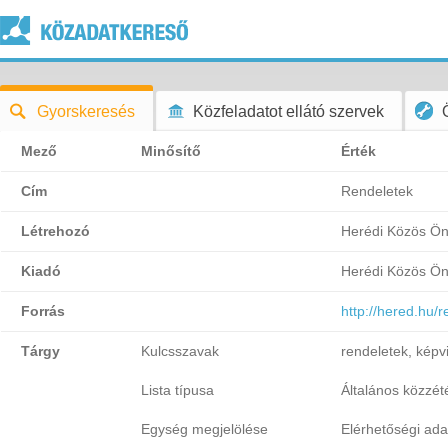
Gyorskeresés
Közfeladatot ellátó szervek
Mező
Minősítő
Érték
Cím
Rendeletek
Létrehozó
Herédi Közös Ön
Kiadó
Herédi Közös Ön
Forrás
http://hered.hu/
Tárgy
Kulcsszavak
rendeletek, képvi
Lista típusa
Általános közzétét
Egység megjelölése
Elérhetőségi ada