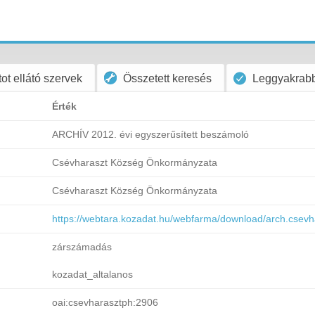
ot ellátó szervek
Összetett keresés
Leggyakrabb
Érték
ARCHÍV 2012. évi egyszerűsített beszámoló
Csévharaszt Község Önkormányzata
Csévharaszt Község Önkormányzata
https://webtara.kozadat.hu/webfarma/download/arch.csev
zárszámadás
kozadat_altalanos
oai:csevharasztph:2906