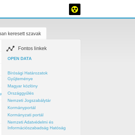
an keresett szavak
Fontos linkek
OPEN DATA
Bírósági Határozatok
Gyűjteménye
Magyar közlöny
Országgyűlés
harasztph//gazd_adat/muk_torv/eredm/1636377914463-konyvizsgaloi-je
Nemzeti Jogszabálytár
Kormányportál
Kormányzati portál
Nemzeti Adatvédelmi és
Információszabadság Hatóság