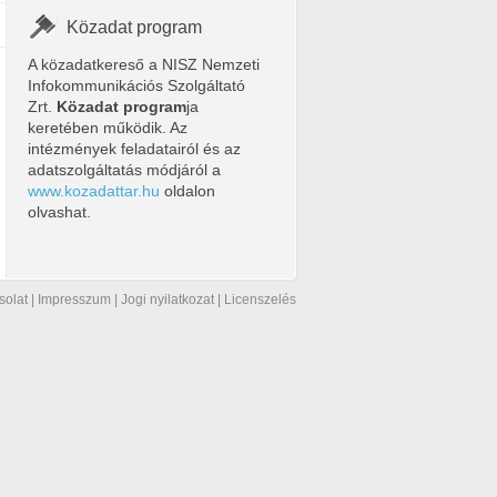
Közadat program
A közadatkereső a NISZ Nemzeti
Infokommunikációs Szolgáltató
Zrt.
Közadat program
ja
keretében működik. Az
intézmények feladatairól és az
adatszolgáltatás módjáról a
www.kozadattar.hu
oldalon
olvashat.
solat
|
Impresszum
|
Jogi nyilatkozat
|
Licenszelés