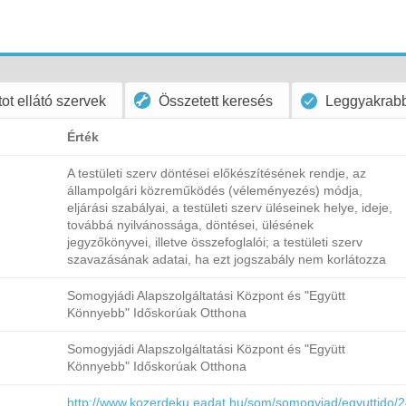
ot ellátó szervek
Összetett keresés
Leggyakrabb
Érték
A testületi szerv döntései előkészítésének rendje, az
állampolgári közreműködés (véleményezés) módja,
eljárási szabályai, a testületi szerv üléseinek helye, ideje,
továbbá nyilvánossága, döntései, ülésének
jegyzőkönyvei, illetve összefoglalói; a testületi szerv
szavazásának adatai, ha ezt jogszabály nem korlátozza
Somogyjádi Alapszolgáltatási Központ és "Együtt
Könnyebb" Időskorúak Otthona
Somogyjádi Alapszolgáltatási Központ és "Együtt
Könnyebb" Időskorúak Otthona
http://www.kozerdeku.eadat.hu/som/somogyjad/egyuttido/