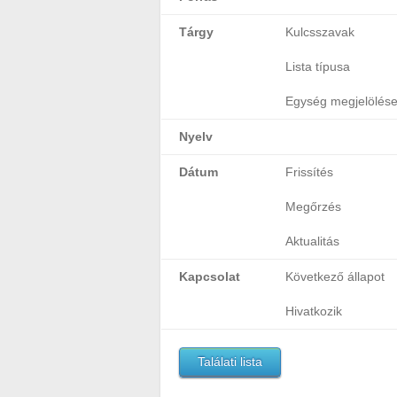
Tárgy
Kulcsszavak
Lista típusa
Egység megjelölés
Nyelv
Dátum
Frissítés
Megőrzés
Aktualitás
Kapcsolat
Következő állapot
Hivatkozik
Találati lista