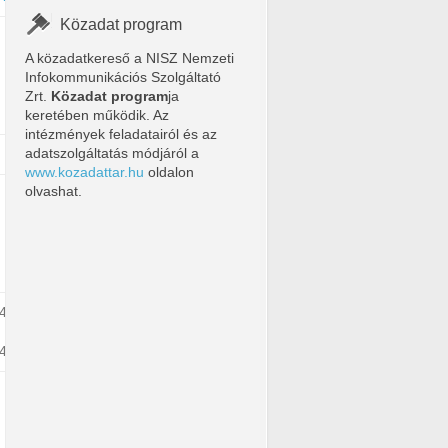
Közadat program
A közadatkereső a NISZ Nemzeti
Infokommunikációs Szolgáltató
Zrt.
Közadat program
ja
keretében működik. Az
intézmények feladatairól és az
adatszolgáltatás módjáról a
www.kozadattar.hu
oldalon
olvashat.
24
24