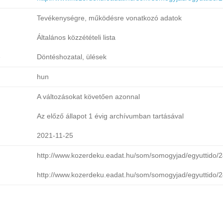
Tevékenységre, működésre vonatkozó adatok
Általános közzétételi lista
e
Döntéshozatal, ülések
hun
A változásokat követően azonnal
Az előző állapot 1 évig archívumban tartásával
2021-11-25
http://www.kozerdeku.eadat.hu/som/somogyjad/egyuttido/
http://www.kozerdeku.eadat.hu/som/somogyjad/egyuttido/