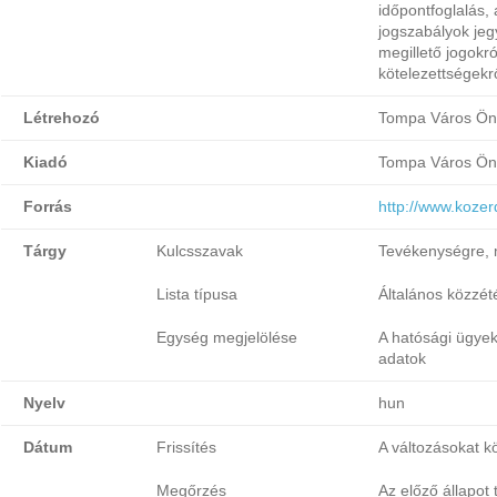
időpontfoglalás,
jogszabályok jeg
megillető jogokró
kötelezettségekr
Létrehozó
Tompa Város Ön
Kiadó
Tompa Város Ön
Forrás
http://www.koze
Tárgy
Kulcsszavak
Tevékenységre, 
Lista típusa
Általános közzétét
Egység megjelölése
A hatósági ügyek
adatok
Nyelv
hun
Dátum
Frissítés
A változásokat k
Megőrzés
Az előző állapot 