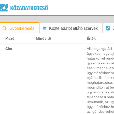
Gyorskeresés
Közfeladatot ellátó szervek
Mező
Minősítő
Érték
Cím
Államigazgatási,
ügyekben ügyfajt
hatáskörrel ren
gyakorlásának át
szerv megnevezés
ügyintézéshez 
eljárási illetékek
meghatározása, a
megindító irat b
ügyfélfogadás ide
fellebbezési hatá
útmutatók, az üg
ügyintézéshez ha
az igénybe vehet