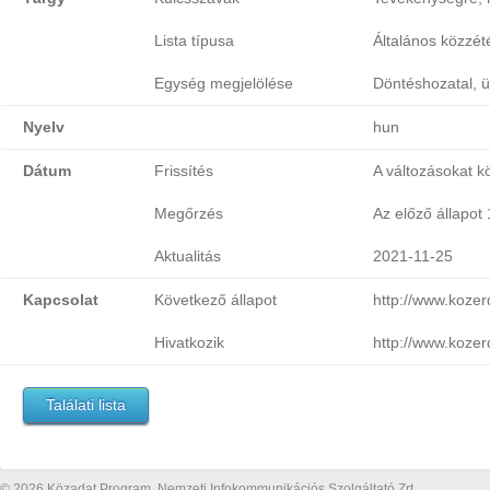
Lista típusa
Általános közzétét
Egység megjelölése
Döntéshozatal, ü
Nyelv
hun
Dátum
Frissítés
A változásokat k
Megőrzés
Az előző állapot
Aktualitás
2021-11-25
Kapcsolat
Következő állapot
http://www.kozer
Hivatkozik
http://www.kozer
Találati lista
© 2026 Közadat Program, Nemzeti Infokommunikációs Szolgáltató Zrt.