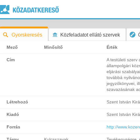
Gyorskeresés
Közfeladatot ellátó szervek
Mező
Minősítő
Érték
Cím
A testületi szerv
állampolgári kö
eljárási szabályai
továbbá nyilváno
jegyzőkönyvei, ill
szavazásának ada
Létrehozó
Szent István Ki
Kiadó
Szent István Ki
Forrás
http://www.kozer
Tárgy
Kulcsszavak
Tevékenységre, 