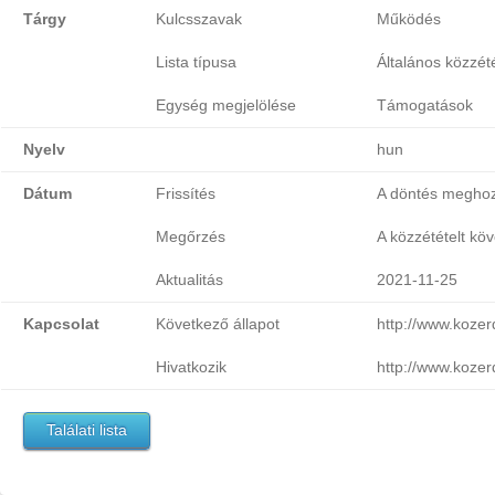
Tárgy
Kulcsszavak
Működés
Lista típusa
Általános közzétét
Egység megjelölése
Támogatások
Nyelv
hun
Dátum
Frissítés
A döntés meghoz
Megőrzés
A közzétételt köv
Aktualitás
2021-11-25
Kapcsolat
Következő állapot
http://www.koze
Hivatkozik
http://www.koze
Találati lista