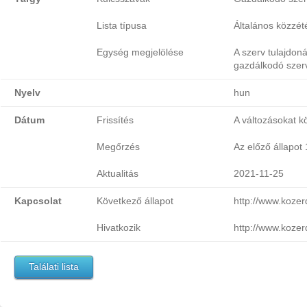
Lista típusa
Általános közzétét
Egység megjelölése
A szerv tulajdon
gazdálkodó szer
Nyelv
hun
Dátum
Frissítés
A változásokat k
Megőrzés
Az előző állapot
Aktualitás
2021-11-25
Kapcsolat
Következő állapot
http://www.koze
Hivatkozik
http://www.koze
Találati lista