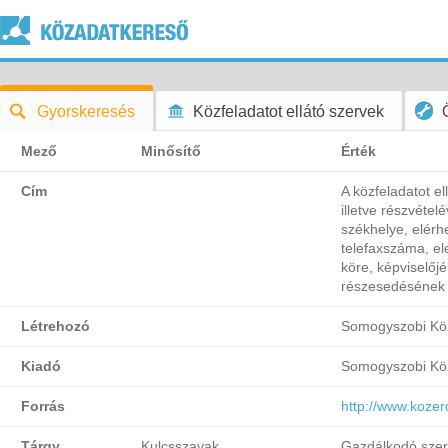
Gyorskeresés
Közfeladatot ellátó szervek
Mező
Minősítő
Érték
Cím
A közfeladatot el
illetve részvéte
székhelye, elérh
telefaxszáma, el
köre, képviselőjé
részesedésének
Létrehozó
Somogyszobi Köz
Kiadó
Somogyszobi Köz
Forrás
http://www.koze
Tárgy
Kulcsszavak
Gazdálkodó szer