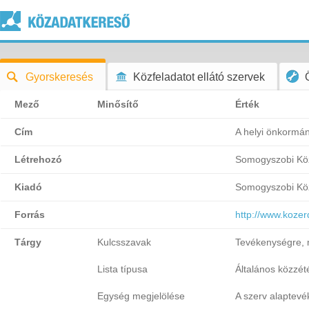
Gyorskeresés
Közfeladatot ellátó szervek
Mező
Minősítő
Érték
Cím
A helyi önkormány
Létrehozó
Somogyszobi Köz
Kiadó
Somogyszobi Köz
Forrás
http://www.koze
Tárgy
Kulcsszavak
Tevékenységre, 
Lista típusa
Általános közzétét
Egység megjelölése
A szerv alaptevé