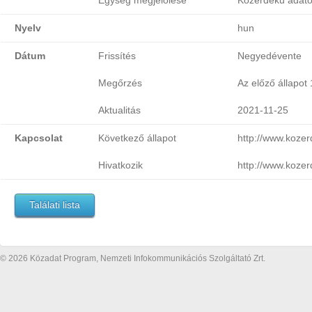
Egység megjelölése
Közérdekű adato
Nyelv
hun
Dátum
Frissítés
Negyedévente
Megőrzés
Az előző állapot
Aktualitás
2021-11-25
Kapcsolat
Következő állapot
http://www.koze
Hivatkozik
http://www.koze
Találati lista
© 2026 Közadat Program, Nemzeti Infokommunikációs Szolgáltató Zrt.