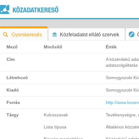
Gyorskeresés
Közfeladatot ellátó szervek
Mező
Minősítő
Érték
Cím
A közérdekű adat
adatszolgáltatás
Létrehozó
Somogyszobi Köz
Kiadó
Somogyszobi Köz
Forrás
http://www.koze
Tárgy
Kulcsszavak
Tevékenységre, 
Lista típusa
Általános közzétét