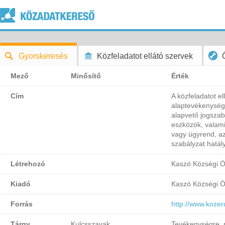
Gyorskeresés
Közfeladatot ellátó szervek
Mező
Minősítő
Érték
Cím
A közfeladatot el
alaptevékenység
alapvető jogszab
eszközök, valami
vagy ügyrend, az
szabályzat hatál
Létrehozó
Kaszó Községi 
Kiadó
Kaszó Községi 
Forrás
http://www.koze
Tárgy
Kulcsszavak
Tevékenységre, 