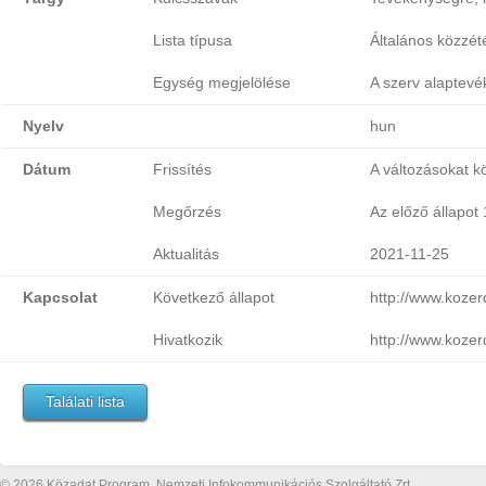
Lista típusa
Általános közzétét
Egység megjelölése
A szerv alaptevé
Nyelv
hun
Dátum
Frissítés
A változásokat k
Megőrzés
Az előző állapot
Aktualitás
2021-11-25
Kapcsolat
Következő állapot
http://www.koze
Hivatkozik
http://www.koze
Találati lista
© 2026 Közadat Program, Nemzeti Infokommunikációs Szolgáltató Zrt.