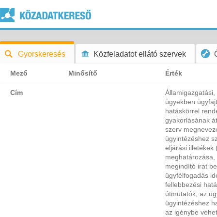
Gyorskeresés
Közfeladatot ellátó szervek
Mező
Minősítő
Érték
Cím
Államigazgatási,
ügyekben ügyfajt
hatáskörrel ren
gyakorlásának át
szerv megnevezés
ügyintézéshez 
eljárási illetékek
meghatározása, a
megindító irat b
ügyfélfogadás ide
fellebbezési hatá
útmutatók, az üg
ügyintézéshez ha
az igénybe vehet