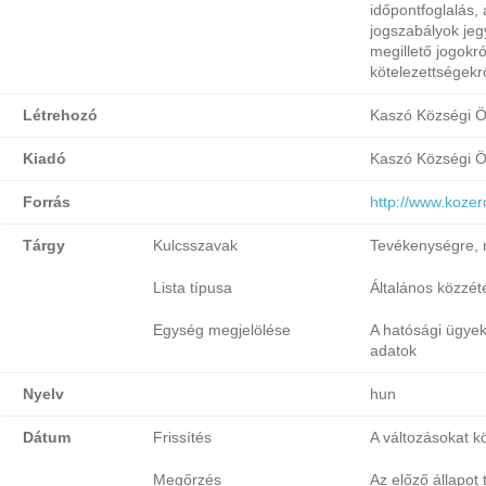
időpontfoglalás,
jogszabályok jeg
megillető jogokró
kötelezettségekr
Létrehozó
Kaszó Községi 
Kiadó
Kaszó Községi 
Forrás
http://www.koze
Tárgy
Kulcsszavak
Tevékenységre, 
Lista típusa
Általános közzétét
Egység megjelölése
A hatósági ügyek
adatok
Nyelv
hun
Dátum
Frissítés
A változásokat k
Megőrzés
Az előző állapot 