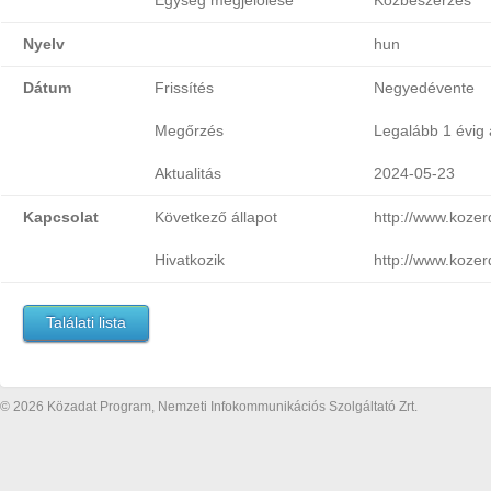
Egység megjelölése
Közbeszerzés
Nyelv
hun
Dátum
Frissítés
Negyedévente
Megőrzés
Legalább 1 évig 
Aktualitás
2024-05-23
Kapcsolat
Következő állapot
http://www.koze
Hivatkozik
http://www.koze
Találati lista
© 2026 Közadat Program, Nemzeti Infokommunikációs Szolgáltató Zrt.