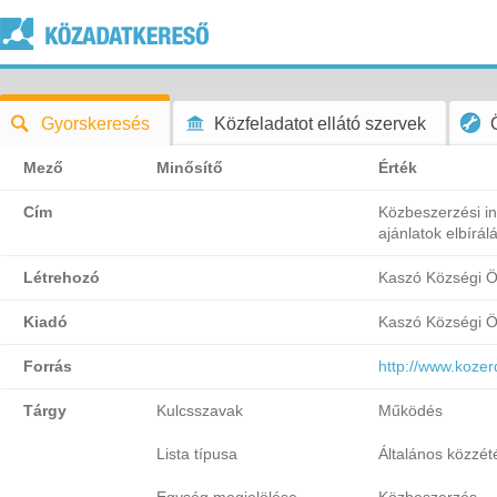
Gyorskeresés
Közfeladatot ellátó szervek
Mező
Minősítő
Érték
Cím
Közbeszerzési in
ajánlatok elbírál
Létrehozó
Kaszó Községi 
Kiadó
Kaszó Községi 
Forrás
http://www.koze
Tárgy
Kulcsszavak
Működés
Lista típusa
Általános közzétét