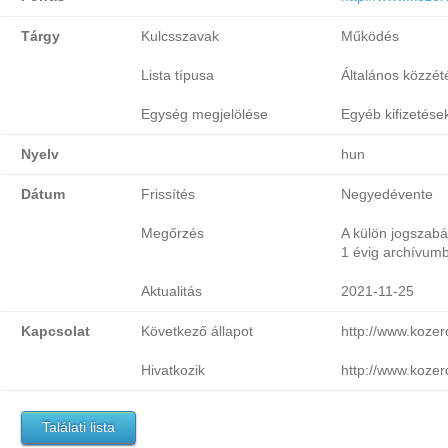
Tárgy
Kulcsszavak
Működés
Lista típusa
Általános közzétét
Egység megjelölése
Egyéb kifizetése
Nyelv
hun
Dátum
Frissítés
Negyedévente
Megőrzés
A külön jogszabá
1 évig archívumb
Aktualitás
2021-11-25
Kapcsolat
Következő állapot
http://www.koze
Hivatkozik
http://www.koze
Találati lista