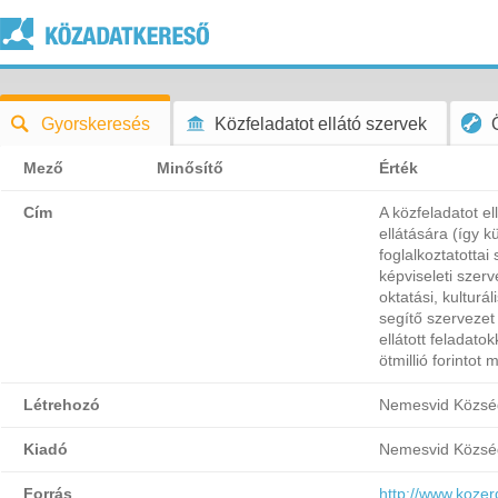
Gyorskeresés
Közfeladatot ellátó szervek
Mező
Minősítő
Érték
Cím
A közfeladatot el
ellátására (így 
foglalkoztatotta
képviseleti szerve
oktatási, kulturá
segítő szervezet
ellátott feladatok
ötmillió forintot
Létrehozó
Nemesvid Közsé
Kiadó
Nemesvid Közsé
Forrás
http://www.koze