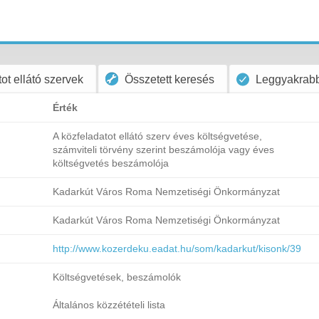
ot ellátó szervek
Összetett keresés
Leggyakrabb
Érték
A közfeladatot ellátó szerv éves költségvetése,
számviteli törvény szerint beszámolója vagy éves
költségvetés beszámolója
Kadarkút Város Roma Nemzetiségi Önkormányzat
Kadarkút Város Roma Nemzetiségi Önkormányzat
http://www.kozerdeku.eadat.hu/som/kadarkut/kisonk/39
Költségvetések, beszámolók
Általános közzétételi lista