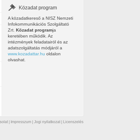
Közadat program
A közadatkereső a NISZ Nemzeti
Infokommunikációs Szolgáltató
Zrt.
Közadat program
ja
keretében működik. Az
intézmények feladatairól és az
adatszolgáltatás módjáról a
www.kozadattar.hu
oldalon
olvashat.
solat
|
Impresszum
|
Jogi nyilatkozat
|
Licenszelés