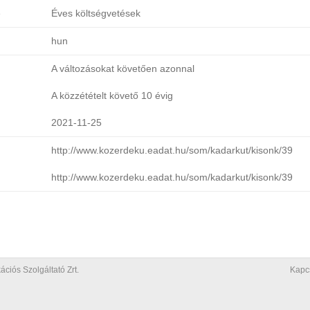
e
Éves költségvetések
hun
A változásokat követően azonnal
A közzétételt követő 10 évig
2021-11-25
http://www.kozerdeku.eadat.hu/som/kadarkut/kisonk/39
http://www.kozerdeku.eadat.hu/som/kadarkut/kisonk/39
iós Szolgáltató Zrt.
Kapc