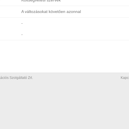
e
Költségvetési szervek
A változásokat követően azonnal
-
-
iós Szolgáltató Zrt.
Kapc