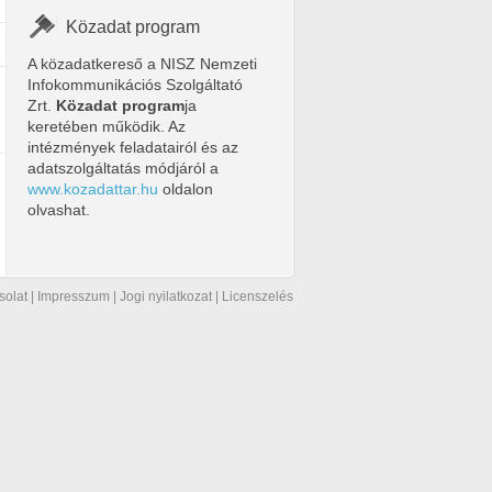
Közadat program
A közadatkereső a NISZ Nemzeti
Infokommunikációs Szolgáltató
Zrt.
Közadat program
ja
keretében működik. Az
intézmények feladatairól és az
adatszolgáltatás módjáról a
www.kozadattar.hu
oldalon
olvashat.
solat
|
Impresszum
|
Jogi nyilatkozat
|
Licenszelés