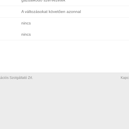
gazdálkodó szervezetek
A változásokat követően azonnal
nincs
nincs
iós Szolgáltató Zrt.
Kapc