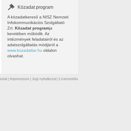
Közadat program
A közadatkereső a NISZ Nemzeti
Infokommunikációs Szolgáltató
Zrt.
Közadat program
ja
keretében működik. Az
intézmények feladatairól és az
adatszolgáltatás módjáról a
www.kozadattar.hu
oldalon
olvashat.
solat
|
Impresszum
|
Jogi nyilatkozat
|
Licenszelés