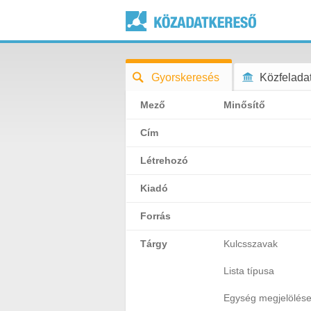
Gyorskeresés
Közfeladat
Mező
Minősítő
Cím
Létrehozó
Kiadó
Forrás
Tárgy
Kulcsszavak
Lista típusa
Egység megjelölés