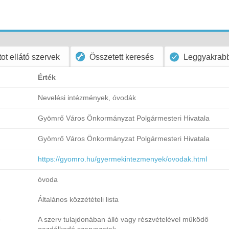
ot ellátó szervek
Összetett keresés
Leggyakrabb
Érték
Nevelési intézmények, óvodák
Gyömrő Város Önkormányzat Polgármesteri Hivatala
Gyömrő Város Önkormányzat Polgármesteri Hivatala
https://gyomro.hu/gyermekintezmenyek/ovodak.html
óvoda
Általános közzétételi lista
e
A szerv tulajdonában álló vagy részvételével működő