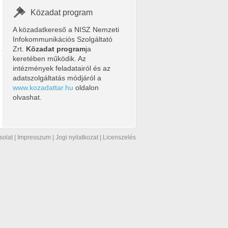
Közadat program
A közadatkereső a NISZ Nemzeti
Infokommunikációs Szolgáltató
Zrt.
Közadat program
ja
keretében működik. Az
intézmények feladatairól és az
adatszolgáltatás módjáról a
www.kozadattar.hu
oldalon
olvashat.
solat
|
Impresszum
|
Jogi nyilatkozat
|
Licenszelés