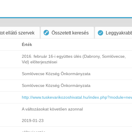
ot ellátó szervek
Összetett keresés
Leggyakrabb
Érték
2016. február 16-i együttes ülés (Dabrony, Somlóvecse,
Vid) előterjesztései
Somlóvecse Község Önkormányzata
Somlóvecse Község Önkormányzata
http://www.tuskevarikozoshivatal.hu/index.php?module=ne
A változásokat követően azonnal
2019-01-23