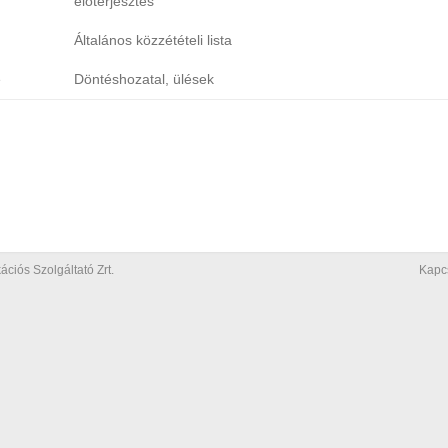
előterjesztés
Általános közzétételi lista
e
Döntéshozatal, ülések
iós Szolgáltató Zrt.
Kapc