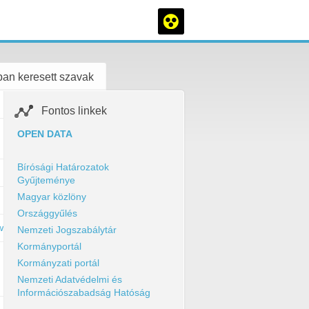
an keresett szavak
Fontos linkek
OPEN DATA
Bírósági Határozatok
Gyűjteménye
Magyar közlöny
Országgyűlés
ws&action=getfile&fid=250519
Nemzeti Jogszabálytár
Kormányportál
Kormányzati portál
Nemzeti Adatvédelmi és
Információszabadság Hatóság