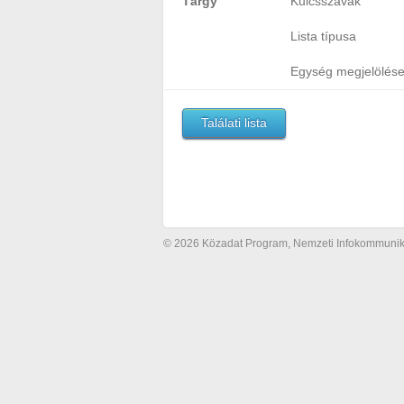
Tárgy
Kulcsszavak
Lista típusa
Egység megjelölés
Találati lista
© 2026 Közadat Program, Nemzeti Infokommunikác