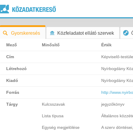
Gyorskeresés
Közfeladatot ellátó szervek
Mező
Minősítő
Érték
Cím
Képviselő-testül
Létrehozó
Nyírbogdány Kö
Kiadó
Nyírbogdány Kö
Forrás
http://www.nyir
Tárgy
Kulcsszavak
jegyzőkönyv
Lista típusa
Általános közzétét
Egység megjelölése
A szerv döntései