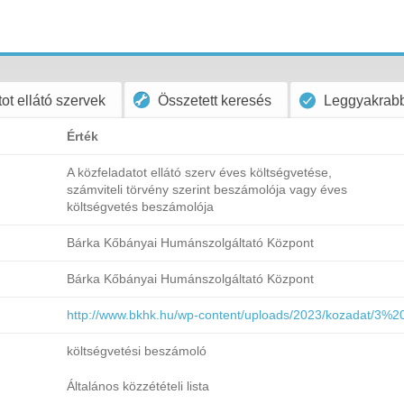
ot ellátó szervek
Összetett keresés
Leggyakrabb
Érték
A közfeladatot ellátó szerv éves költségvetése,
számviteli törvény szerint beszámolója vagy éves
költségvetés beszámolója
Bárka Kőbányai Humánszolgáltató Központ
Bárka Kőbányai Humánszolgáltató Központ
http://www.bkhk.hu/wp-content/uploads/2023/kozadat/3
költségvetési beszámoló
Általános közzétételi lista