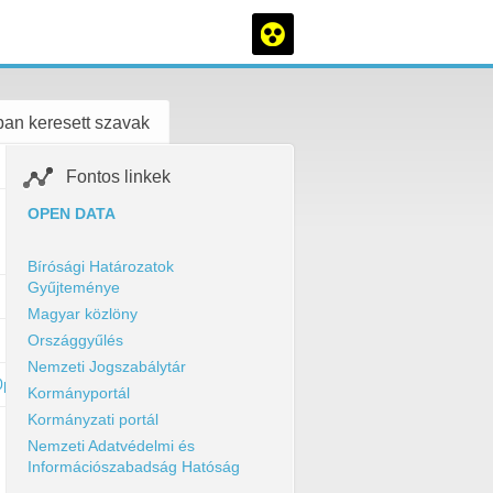
an keresett szavak
Fontos linkek
OPEN DATA
Bírósági Határozatok
Gyűjteménye
Magyar közlöny
Országgyűlés
Nemzeti Jogszabálytár
%20per%201/Eves%20koltsegvetesi%20beszamolo_823137_Barka_.pdf
Kormányportál
Kormányzati portál
Nemzeti Adatvédelmi és
Információszabadság Hatóság