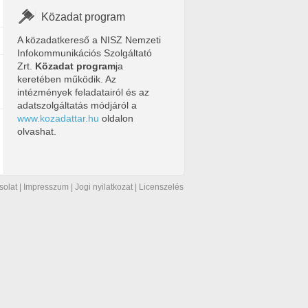
Közadat program
A közadatkereső a NISZ Nemzeti
Infokommunikációs Szolgáltató
Zrt.
Közadat program
ja
keretében működik. Az
intézmények feladatairól és az
adatszolgáltatás módjáról a
www.kozadattar.hu
oldalon
olvashat.
solat
|
Impresszum
|
Jogi nyilatkozat
|
Licenszelés