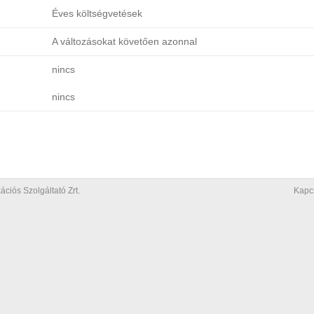
e
Éves költségvetések
A változásokat követően azonnal
nincs
nincs
iós Szolgáltató Zrt.
Kapc