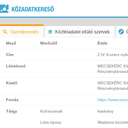
Gyorskeresés
Közfeladatot ellátó szervek
Mező
Minősítő
Érték
Cím
2.IV. A szerv nyil
Létrehozó
MECSEKÉRC Körn
Részvénytársas
Kiadó
MECSEKÉRC Körn
Részvénytársas
Forrás
https://www.mecs
Tárgy
Kulcsszavak
kiadvány
Lista típusa
Általános közzétét