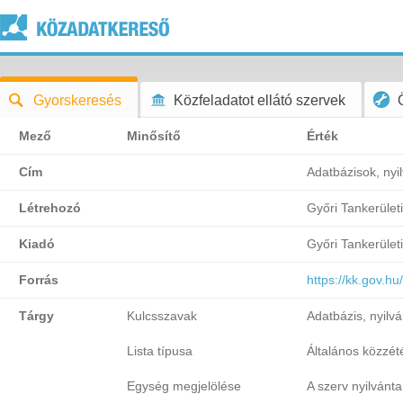
Gyorskeresés
Közfeladatot ellátó szervek
Mező
Minősítő
Érték
Cím
Adatbázisok, nyi
Létrehozó
Győri Tankerület
Kiadó
Győri Tankerület
Forrás
https://kk.gov.h
Tárgy
Kulcsszavak
Adatbázis, nyilvá
Lista típusa
Általános közzétét
Egység megjelölése
A szerv nyilvánta