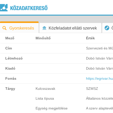
Gyorskeresés
Közfeladatot ellátó szervek
Mező
Minősítő
Érték
Cím
Szervezeti és M
Létrehozó
Dobó István Vá
Kiadó
Dobó István Vá
Forrás
https://egriv
Tárgy
Kulcsszavak
SZMSZ
Lista típusa
Általános közzétét
Egység megjelölése
A szerv alaptevé