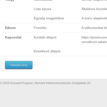
Lista típusa
Általános közzétét
Egység megjelölése
A szerv alaptevé
Dátum
Frissítés
A változásokat k
Kapcsolat
Korábbi állapot
https://josamuz
vonatkozo-adato
Következő állapot
Találati lista
© 2026 Közadat Program, Nemzeti Infokommunikációs Szolgáltató Zrt.