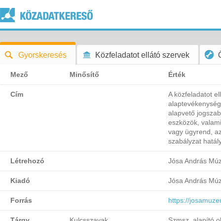
Gyorskeresés
Közfeladatot ellátó szervek
Mező
Minősítő
Érték
Cím
A közfeladatot el
alaptevékenység
alapvető jogszab
eszközök, valami
vagy ügyrend, az
szabályzat hatál
Létrehozó
Jósa András Mú
Kiadó
Jósa András Mú
Forrás
https://josamuz
Tárgy
Kulcsszavak
Szmsz, alapító o