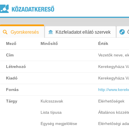
Gyorskeresés
Közfeladatot ellátó szervek
Mező
Minősítő
Érték
Cím
Vezetők neve, e
Létrehozó
Kerekegyháza Vá
Kiadó
Kerekegyháza Vá
Forrás
http://www.kere
Tárgy
Kulcsszavak
Elérhetőségek
Lista típusa
Általános közzétét
Egység megjelölése
Elérhetőségi ada