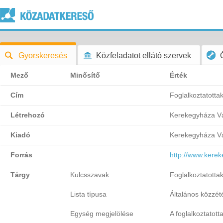
Gyorskeresés
Közfeladatot ellátó szervek
Mező
Minősítő
Érték
Cím
Foglalkoztatottak
Létrehozó
Kerekegyháza Vá
Kiadó
Kerekegyháza Vá
Forrás
http://www.kere
Tárgy
Kulcsszavak
Foglalkoztatottak
Lista típusa
Általános közzétét
Egység megjelölése
A foglalkoztatott