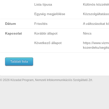
Lista típusa
Különös közzététe
Egység megjelölése
Közszolgáltatás
Dátum
Frissítés
A változásokat k
Kapcsolat
Korábbi állapot
Nincs
Következő állapot
https://www.vizm
kozerdeku/segit
Találati lista
© 2026 Közadat Program, Nemzeti Infokommunikációs Szolgáltató Zrt.