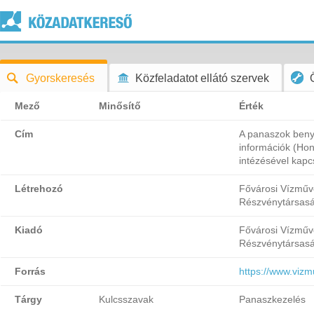
Gyorskeresés
Közfeladatot ellátó szervek
Mező
Minősítő
Érték
Cím
A panaszok benyú
információk (Ho
intézésével kapc
Létrehozó
Fővárosi Vízmű
Részvénytársas
Kiadó
Fővárosi Vízmű
Részvénytársas
Forrás
https://www.viz
Tárgy
Kulcsszavak
Panaszkezelés