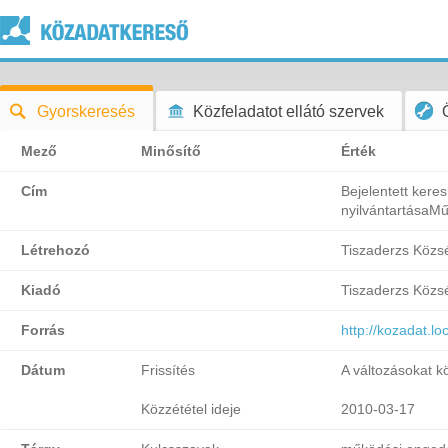
Gyorskeresés
Közfeladatot ellátó szervek
Mező
Minősítő
Érték
Cím
Bejelentett kere
nyilvántartásaMű
Létrehozó
Tiszaderzs Köz
Kiadó
Tiszaderzs Köz
Forrás
http://kozadat.
Dátum
Frissítés
A változásokat k
Közzététel ideje
2010-03-17