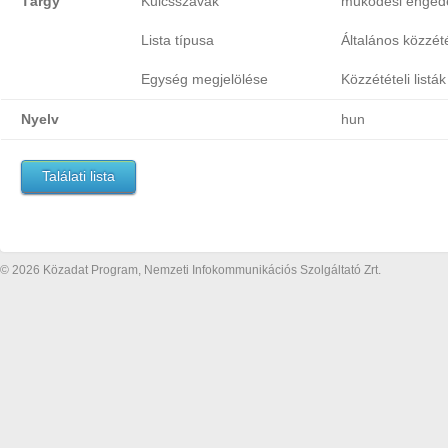
Tárgy
Kulcsszavak
működési enged
Lista típusa
Általános közzétét
Egység megjelölése
Közzétételi listák
Nyelv
hun
Találati lista
© 2026 Közadat Program, Nemzeti Infokommunikációs Szolgáltató Zrt.