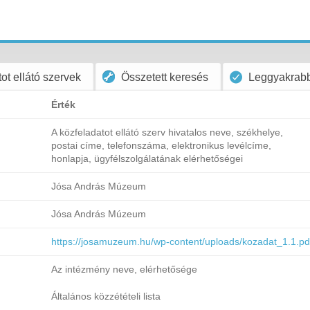
ot ellátó szervek
Összetett keresés
Leggyakrabb
Érték
A közfeladatot ellátó szerv hivatalos neve, székhelye,
postai címe, telefonszáma, elektronikus levélcíme,
honlapja, ügyfélszolgálatának elérhetőségei
Jósa András Múzeum
Jósa András Múzeum
https://josamuzeum.hu/wp-content/uploads/kozadat_1.1.pd
Az intézmény neve, elérhetősége
Általános közzétételi lista