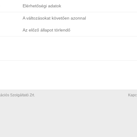
e
Elérhetőségi adatok
A változásokat követően azonnal
Az előző állapot törlendő
iós Szolgáltató Zrt.
Kapc