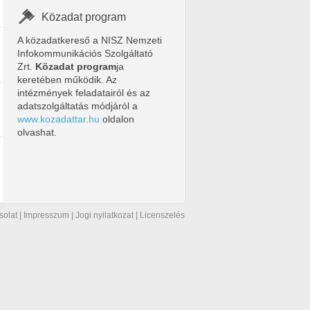
Közadat program
A közadatkereső a NISZ Nemzeti
Infokommunikációs Szolgáltató
Zrt.
Közadat program
ja
keretében működik. Az
intézmények feladatairól és az
adatszolgáltatás módjáról a
www.kozadattar.hu
oldalon
olvashat.
solat
|
Impresszum
|
Jogi nyilatkozat
|
Licenszelés