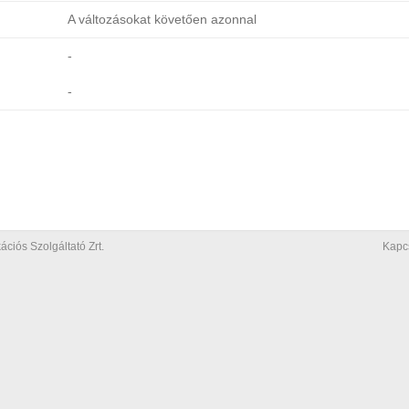
A változásokat követően azonnal
-
-
iós Szolgáltató Zrt.
Kapc