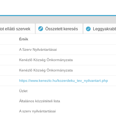
ot ellátó szervek
Összetett keresés
Leggyakrabb
Érték
A Szerv Nyilvántartásai
Kenézlő Község Önkormányzata
Kenézlő Község Önkormányzata
https://www.kenezlo.hu/kozerdeku_tev_nyilvantart.php
Üzlet
Általános közzétételi lista
e
A szerv nyilvántartásai