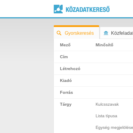
Gyorskeresés
Közfeladat
Mező
Minősítő
Cím
Létrehozó
Kiadó
Forrás
Tárgy
Kulcsszavak
Lista típusa
Egység megjelölés