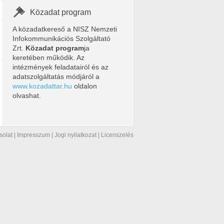
Közadat program
A közadatkereső a NISZ Nemzeti
Infokommunikációs Szolgáltató
Zrt.
Közadat program
ja
keretében működik. Az
intézmények feladatairól és az
adatszolgáltatás módjáról a
www.kozadattar.hu
oldalon
olvashat.
solat
|
Impresszum
|
Jogi nyilatkozat
|
Licenszelés